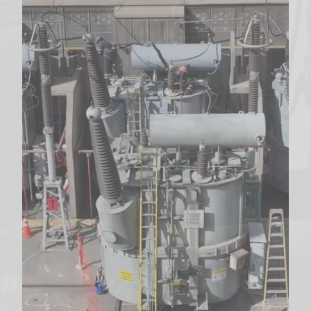
P
r
u
e
b
a
s
e
l
e
c
t
r
i
c
a
s
a
t
r
a
n
s
f
o
r
m
a
d
o
r
e
s
d
e
p
o
t
e
n
c
i
a