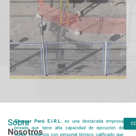
Sobre
Gemser Perú E.I.R.L.
es una destacada empresa
C
privada que
tiene alta capacidad de ejecución de
Nosotros
obras, contamos con personal técnico calificado que