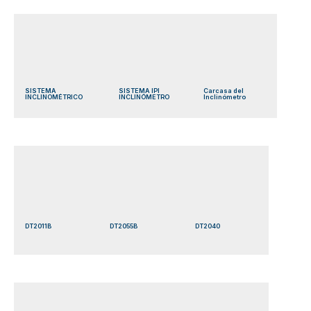
SISTEMA
SISTEMA IPI
Carcasa del
INCLINOMÉTRICO
INCLINÓMETRO
Inclinómetro
DT2011B
DT2055B
DT2040